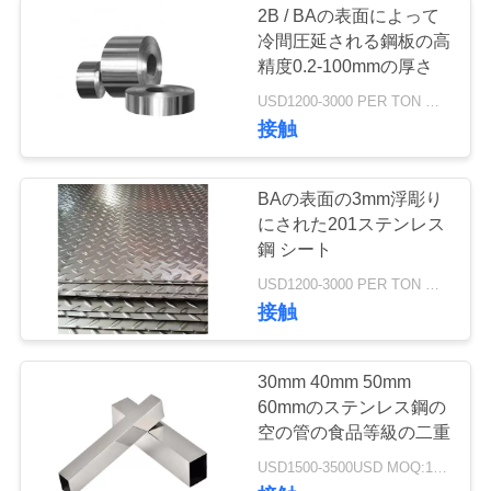
2B / BAの表面によって
冷間圧延される鋼板の高
精度0.2-100mmの厚さ
USD1200-3000 PER TON MOQ:1TON
接触
BAの表面の3mm浮彫り
にされた201ステンレス
鋼 シート
USD1200-3000 PER TON MOQ:1Ton
接触
30mm 40mm 50mm
60mmのステンレス鋼の
空の管の食品等級の二重
USD1500-3500USD MOQ:1トン