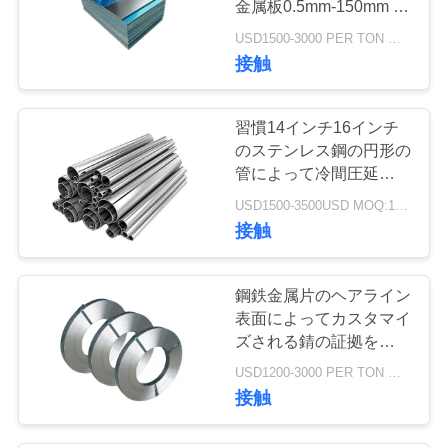
金属板0.5mm-150mm 1
35
トンMOQ
USD1500-3000 PER TON MOQ:1TON
ステンレス鋼チャ
接触
ネル
習慣14インチ16インチ
のステンレス鋼の円形の
管によって冷間圧延され
る産業等級
USD1500-3500USD MOQ:1トン
16
接触
電流を通された鋼板
鋼鉄金属片のヘアライン
のコイル
表面によってカスタマイ
ズされる錆の証拠を薄く
して下さい/厚く囲んで
USD1200-3000 PER TON MOQ:1TON
下さい
接触