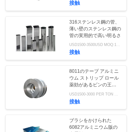
く
接触
41
だ
ステンレス鋼の円
316ステンレス鋼の管、
さ
薄い壁のステンレス鋼の
形の管
い
管の実用的で高い明るさ
USD1500-3500USD MOQ:1トン
接触
8011のテープ アルミニ
35
ウム ストリップ ロール
ステンレス鋼の丸
薬効があるビンの王冠の
ための高いALの内容
USD1500-3000 PER TON MOQ:1TON
棒
接触
ブラシをかけられた
6082アルミニウム版の