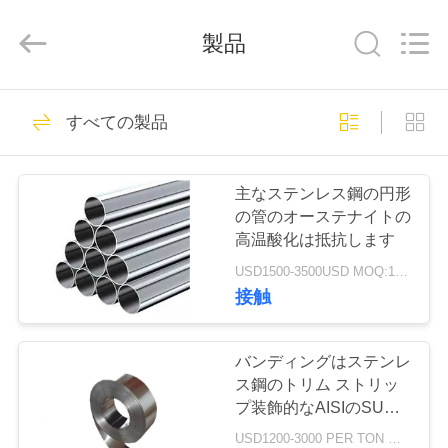
品
質
ス
製品
テ
ン
レ
ス
家
30
鋼
の
すべての製品
ステンレス鋼の平
平
へ
ら
な
版
らな版
サ
主なステンレス鋼の円形
プ
製
の管のオーステナイトの
ラ
イ
高温酸化は抵抗します
ヤ
品
ー.
Copyright
USD1500-3500USD MOQ:1トン
©
接触
2020
-
92
ビ
2025
stainlesssteelflatplate.com.
All
Rights
デ
バンディングはステンレ
Reserved.
ステンレス鋼板
ス鋼のトリム ストリッ
オ
プ装飾的なAISIのSU
430に301 310s 304lブラ
USD1200-3000 PER TON MOQ:1TON