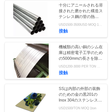
く
十分にアニールされる溶
接された磨かれた構造ス
68
だ
テンレス鋼の管の熱く冷
ステンレス鋼のコ
たい形成
さ
USD1500-3500USD MOQ:1トン
接触
イル
い
機械類の高い銅のシム在
引
庫は精密電子工学のため
の5000mmの長さを除去
金
します
36
USD1200-3000 PER TON MOQ:1TON
を
接触
ステンレス鋼のス
求
トリップ
SSは内部の外部の装飾
め
のための金の黒201の
Inox 304のステンレス鋼
て
ミラー シートを広げる
USD1500/TON MOQ:1ton