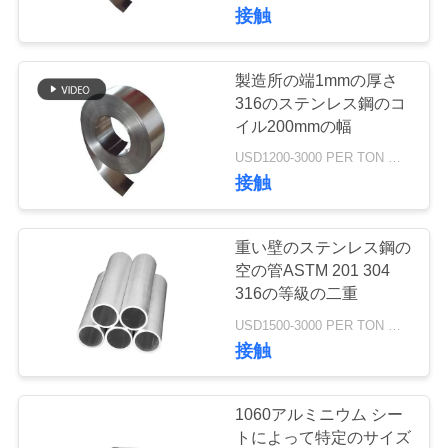
シをかけました
接触
わ
た
製造所の端1mmの厚さ
105
し
316のステンレス鋼のコ
アルミニウム シー
イル200mmの幅
た
USD1200-3000 PER TON MOQ:1Ton
トの版
接触
ち
に
重い壁のステンレス鋼の
つ
空の管ASTM 201 304
316の等級の二重
95
い
USD1500-3000 PER TON MOQ:1TON
アルミニウム コイ
て
接触
ル ロール
工
1060アルミニウム シー
トによって特定のサイズ