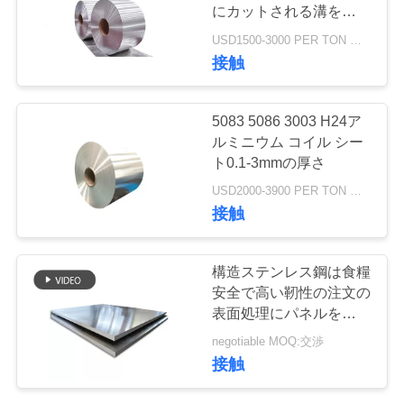
場
にカットされる溝を彫ら
れた研がれた26-
ツ
USD1500-3000 PER TON MOQ:1TON
1200mmの幅
32
接触
ア
アルミニウム スト
ー
5083 5086 3003 H24ア
リップ ロール
ルミニウム コイル シー
ト0.1-3mmの厚さ
品
USD2000-3900 PER TON MOQ:1TON
質
接触
管
25
構造ステンレス鋼は食糧
アルミニウム管の
理
安全で高い靭性の注文の
表面処理にパネルをはめ
管
ます
negotiable MOQ:交渉
連
接触
絡