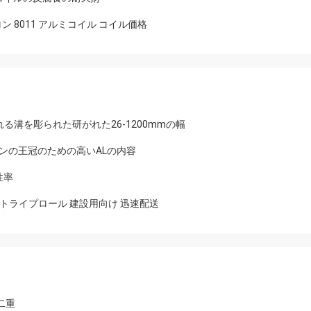
ン 8011 アルミコイル コイル価格
る溝を彫られた研がれた26-1200mmの幅
ビンの王冠のための高いALの内容
性率
アルミニウムストライプロール 建設用向け 迅速配送
二重