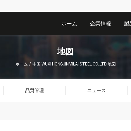
ホーム
企業情報
製
地図
ホーム
/
中国 WUXI HONGJINMILAI STEEL CO.,LTD 地図
品質管理
ニュース