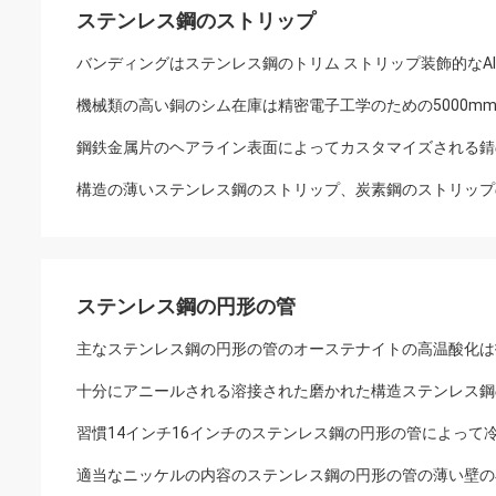
ステンレス鋼のストリップ
バンディングはステンレス鋼のトリム ストリップ装飾的なAISIのSU
機械類の高い銅のシム在庫は精密電子工学のための5000m
鋼鉄金属片のヘアライン表面によってカスタマイズされる錆
構造の薄いステンレス鋼のストリップ、炭素鋼のストリップ
ステンレス鋼の円形の管
主なステンレス鋼の円形の管のオーステナイトの高温酸化は
十分にアニールされる溶接された磨かれた構造ステンレス鋼
習慣14インチ16インチのステンレス鋼の円形の管によって
適当なニッケルの内容のステンレス鋼の円形の管の薄い壁の