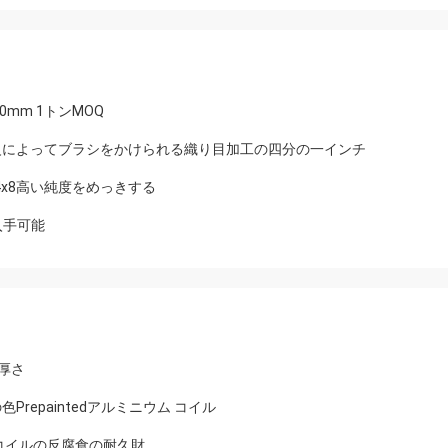
0mm 1トンMOQ
級によってブラシをかけられる織り目加工の四分の一インチ
の厚い4x8高い純度をめっきする
入手可能
の厚さ
repaintedアルミニウム コイル
コイルの反腐食の耐久財