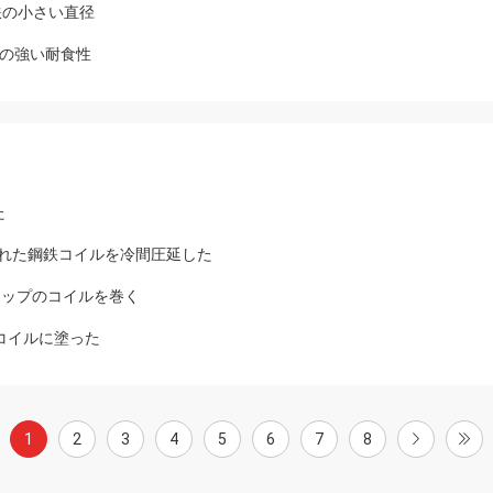
鉄の小さい直径
の強い耐食性
た
流を通された鋼鉄コイルを冷間圧延した
トリップのコイルを巻く
た鋼鉄コイルに塗った
1
2
3
4
5
6
7
8