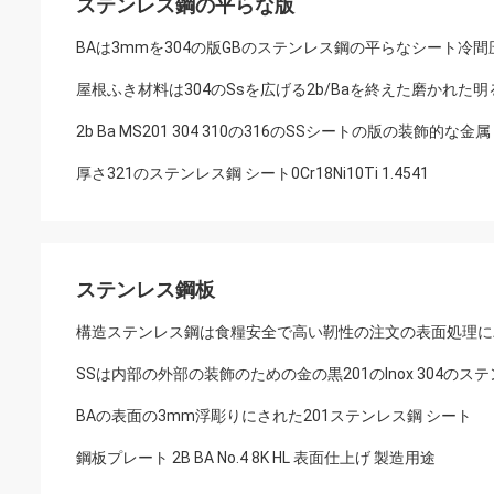
ステンレス鋼の平らな版
BAは3mmを304の版GBのステンレス鋼の平らなシート冷
屋根ふき材料は304のSsを広げる2b/Baを終えた磨かれた
2b Ba MS201 304 310の316のSSシートの版の装飾的な金
厚さ321のステンレス鋼 シート0Cr18Ni10Ti 1.4541
ステンレス鋼板
構造ステンレス鋼は食糧安全で高い靭性の注文の表面処理に
SSは内部の外部の装飾のための金の黒201のInox 304のス
BAの表面の3mm浮彫りにされた201ステンレス鋼 シート
鋼板プレート 2B BA No.4 8K HL 表面仕上げ 製造用途