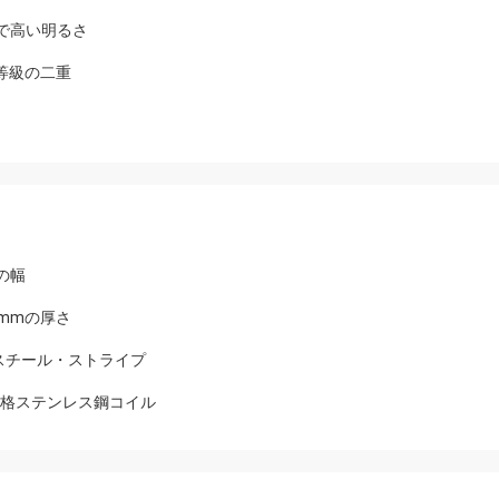
で高い明るさ
品等級の二重
の幅
0mmの厚さ
スチール・ストライプ
安い価格ステンレス鋼コイル