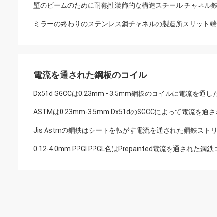
壁のビームのために耐熱性装飾的な構造スチール チャネル
ミラーの終わりのステンレス鋼チャネルの製造所スリット端
電流を通された鋼板のコイル
Dx51d SGCCは0.23mm - 3.5mm鋼板のコイルに電流を通し
ASTMは0.23mm-3.5mm Dx51dのSGCCによって電
Jis Astmの鋼鉄はシートを転がす電流を通された鋼鉄ス
0.12-4.0mm PPGI PPGL色はPrepainted電流を通され