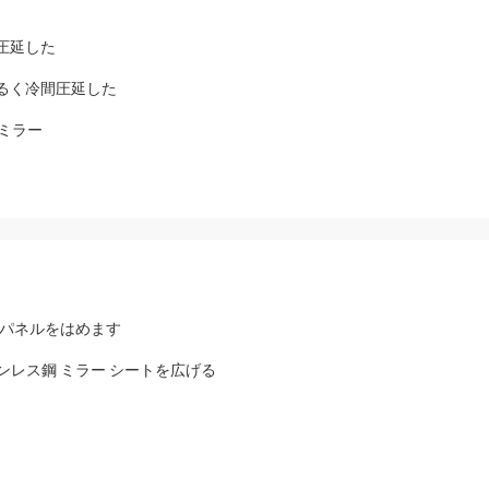
間圧延した
明るく冷間圧延した
属ミラー
パネルをはめます
テンレス鋼 ミラー シートを広げる