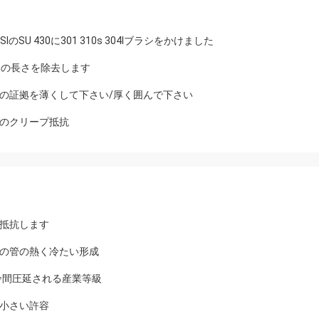
 430に301 310s 304lブラシをかけました
mの長さを除去します
の証拠を薄くして下さい/厚く囲んで下さい
のクリープ抵抗
抵抗します
の管の熱く冷たい形成
冷間圧延される産業等級
小さい許容