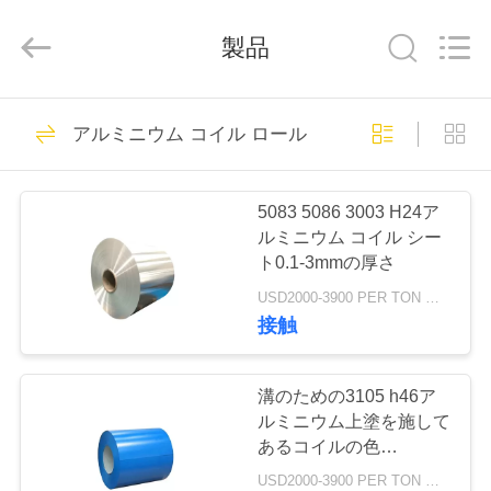
品
質
ス
製品
テ
ン
レ
ス
家
30
鋼
の
アルミニウム コイル ロール
ステンレス鋼の平
平
へ
ら
な
版
らな版
サ
5083 5086 3003 H24ア
プ
製
ルミニウム コイル シー
ラ
イ
ト0.1-3mmの厚さ
ヤ
品
ー.
Copyright
USD2000-3900 PER TON MOQ:1TON
©
接触
2020
-
92
ビ
2024
stainlesssteelflatplate.com.
All
Rights
デ
溝のための3105 h46ア
Reserved.
ステンレス鋼板
ルミニウム上塗を施して
オ
あるコイルの色
Prepaintedアルミニウム
USD2000-3900 PER TON MOQ:1TON