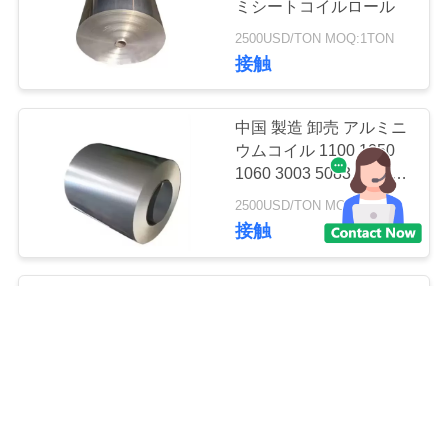
ミシートコイルロール
35
2500USD/TON MOQ:1TON
ステンレス鋼チャ
接触
ネル
中国 製造 卸売 アルミニ
ウムコイル 1100 1050
1060 3003 5083 5182
5754 6061 6063 ISO認
2500USD/TON MOQ:1TON
証
16
接触
電流を通された鋼板
高品質 5052 5005 アル
のコイル
ミコイル 3.5mm 厚さ
3003 3004 アルミロール
コイル パン用アルミホ
2500USD/TON MOQ:1TON
イル
接触