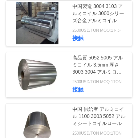
く
中国製造 3004 3103 ア
ルミコイル 3000シリー
73
だ
ズ合金アルミコイル
ステンレス鋼のコ
さ
2500USD/TON MOQ:1トン
接触
イル
い
高品質 5052 5005 アル
引
ミコイル 3.5mm 厚さ
3003 3004 アルミロール
金
コイル パン用アルミホ
36
2500USD/TON MOQ:1TON
イル
を
接触
ステンレス鋼のス
求
トリップ
中国 供給者 アルミコイ
め
ル 1100 3003 5052 アル
ミシートコイルロール
て
2500USD/TON MOQ:1TON