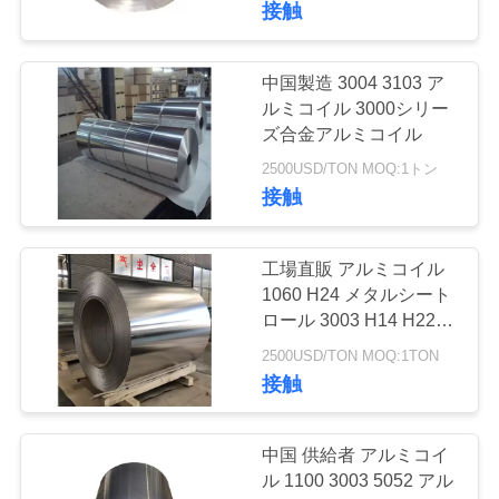
く
接触
41
だ
ステンレス鋼の円
中国製造 3004 3103 ア
さ
ルミコイル 3000シリー
形の管
い
ズ合金アルミコイル
2500USD/TON MOQ:1トン
接触
工場直販 アルミコイル
35
1060 H24 メタルシート
ステンレス鋼の丸
ロール 3003 H14 H22 ロ
ール 低価格
2500USD/TON MOQ:1TON
棒
接触
中国 供給者 アルミコイ
ル 1100 3003 5052 アル