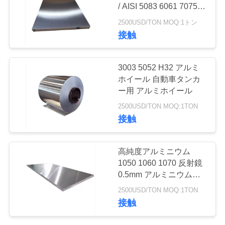
場
/ AISI 5083 6061 7075
アルミシート
ツ
2500USD/TON MOQ:1トン
32
接触
ア
アルミニウム スト
ー
3003 5052 H32 アルミ
リップ ロール
ホイール 自動車タンカ
ー用 アルミホイール
品
2500USD/TON MOQ:1TON
質
接触
管
25
高純度アルミニウム
アルミニウム管の
理
1050 1060 1070 反射鏡
0.5mm アルミニウムシ
管
ート
2500USD/TON MOQ:1TON
連
接触
絡