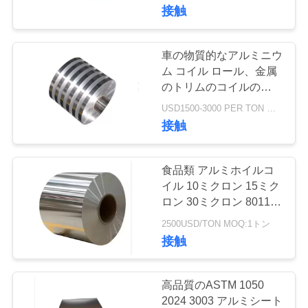
コイル
接触
わ
た
車の物質的なアルミニウ
105
し
ム コイル ロール、金属
アルミニウム シー
のトリムのコイルの反腐
た
食の耐久財
USD1500-3000 PER TON MOQ:1TON
トの版
接触
ち
に
食品類 アルミホイルコ
つ
イル 10ミクロン 15ミク
ロン 30ミクロン 8011
95
い
アルミコイル コイル価
2500USD/TON MOQ:1トン
アルミニウム コイ
格
て
接触
ル ロール
工
高品質のASTM 1050
2024 3003 アルミシート