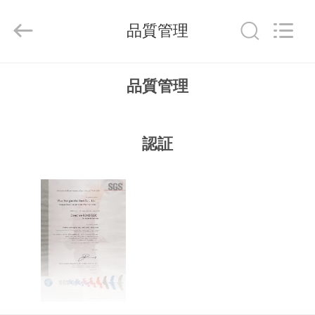
品
質
ス
品質管理
テ
ン
レ
ス
家
鋼
の
品質管理
平
へ
ら
な
版
サ
認証
プ
製
ラ
イ
ヤ
品
ー.
Copyright
©
2020
-
ビ
2024
stainlesssteelflatplate.com.
All
Rights
デ
Reserved.
オ