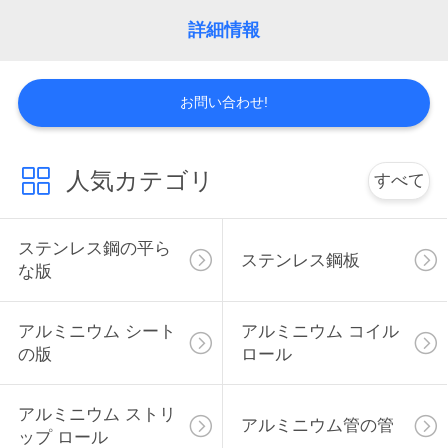
わ
詳細情報
た
お問い合わせ!
し
た
人気カテゴリ
すべて
ち
に
ステンレス鋼の平ら
ステンレス鋼板
つ
な版
い
アルミニウム シート
アルミニウム コイル
て
の版
ロール
工
アルミニウム ストリ
アルミニウム管の管
ップ ロール