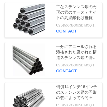
場
主なステンレス鋼の円
ツ
形の管のオーステナイ
トの高温酸化は抵抗し
ア
ます
USD1500-3500USD MOQ:1トン
ー
CONTACT
品
十分にアニールされる
溶接された磨かれた構
質
造ステンレス鋼の管の
熱く冷たい形成
管
USD1500-3500USD MOQ:1トン
CONTACT
理
習慣14インチ16インチ
連
のステンレス鋼の円形
の管によって冷間圧延
絡
される産業等級
USD1500-3500USD MOQ:1トン