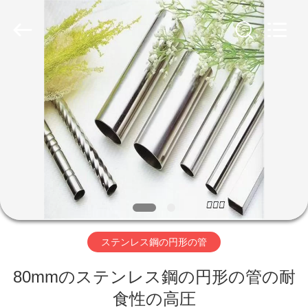
supplier.
Copyright
©
2020
-
2026
WUXI
HONGJINMILAI
家
STEEL
CO.,LTD.
All
へ
Rights
Reserved.
製
品
ビ
ステンレス鋼の円形の管
デ
80mmのステンレス鋼の円形の管の耐
オ
食性の高圧