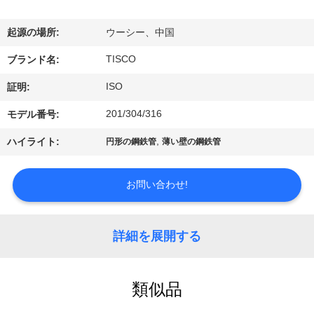
わ
起源の場所:
ウーシー、中国
た
TISCO
ブランド名:
し
ISO
証明:
た
201/304/316
モデル番号:
ち
,
ハイライト:
円形の鋼鉄管
薄い壁の鋼鉄管
に
つ
お問い合わせ!
い
詳細を展開する
て
類似品
工