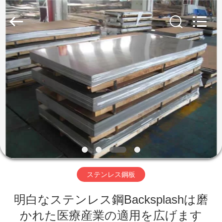
supplier.
Copyright
©
2020
-
2026
WUXI
HONGJINMILAI
家
STEEL
CO.,LTD.
All
へ
Rights
Reserved.
製
品
ビ
ステンレス鋼板
デ
明白なステンレス鋼Backsplashは磨
オ
かれた医療産業の適用を広げます