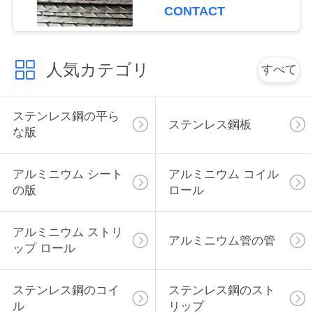
CONTACT
く
だ
人気カテゴリ
さ
すべて
い
ステンレス鋼の平ら
ステンレス鋼板
な版
引
金
アルミニウム シート
アルミニウム コイル
の版
ロール
を
求
アルミニウム ストリ
アルミニウム管の管
ップ ロール
め
て
ステンレス鋼のコイ
ステンレス鋼のスト
ル
リップ