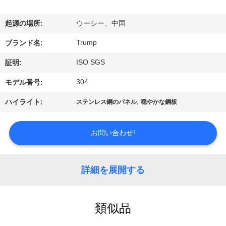
わ
起源の場所:
ウーシー、中国
た
Trump
ブランド名:
し
ISO SGS
証明:
た
304
モデル番号:
ち
,
ハイライト:
ステンレス鋼のパネル
穏やかな鋼板
に
つ
お問い合わせ!
い
詳細を展開する
て
類似品
工