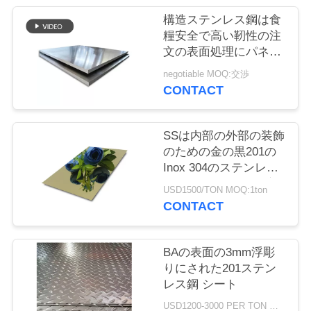
場
構造ステンレス鋼は食
ツ
糧安全で高い靭性の注
文の表面処理にパネル
ア
をはめます
negotiable MOQ:交渉
ー
CONTACT
品
SSは内部の外部の装飾
のための金の黒201の
質
Inox 304のステンレス
鋼 ミラー シートを広
管
USD1500/TON MOQ:1ton
げる
CONTACT
理
BAの表面の3mm浮彫
連
りにされた201ステン
レス鋼 シート
絡
USD1200-3000 PER TON MOQ:1Ton