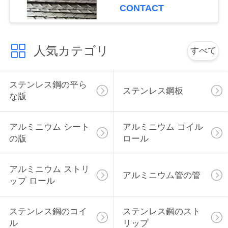
CONTACT
く
だ
人気カテゴリ
さ
すべて
い
ステンレス鋼の平ら
ステンレス鋼板
な版
引
金
アルミニウム シート
アルミニウム コイル
の版
ロール
を
求
アルミニウム ストリ
アルミニウム管の管
ップ ロール
め
て
ステンレス鋼のコイ
ステンレス鋼のスト
ル
リップ