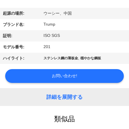
わ
起源の場所:
ウーシー、中国
た
Trump
ブランド名:
し
ISO SGS
証明:
た
201
モデル番号:
ち
,
ハイライト:
ステンレス鋼の薄板金
穏やかな鋼板
に
つ
お問い合わせ!
い
詳細を展開する
て
類似品
工