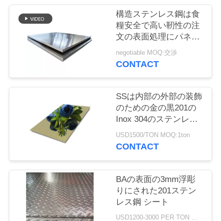
場
構造ステンレス鋼は食
ツ
糧安全で高い靭性の注
文の表面処理にパネル
ア
をはめます
negotiable MOQ:交渉
ー
CONTACT
品
SSは内部の外部の装飾
のための金の黒201の
質
Inox 304のステンレス
鋼 ミラー シートを広
管
USD1500/TON MOQ:1ton
げる
CONTACT
理
BAの表面の3mm浮彫
連
りにされた201ステン
レス鋼 シート
絡
USD1200-3000 PER TON MOQ:1Ton