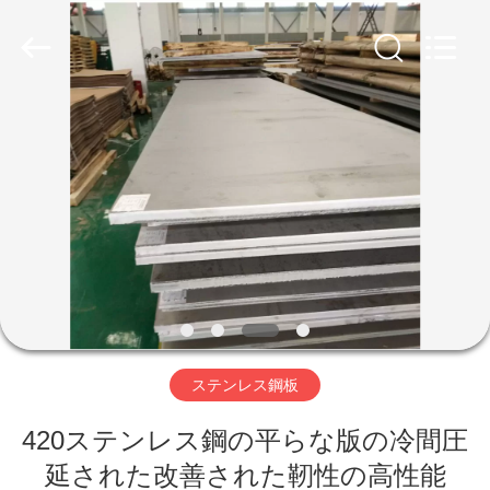
supplier.
Copyright
©
2020
-
2026
WUXI
HONGJINMILAI
家
STEEL
CO.,LTD.
All
へ
Rights
Reserved.
製
品
ビ
ステンレス鋼板
デ
420ステンレス鋼の平らな版の冷間圧
オ
延された改善された靭性の高性能