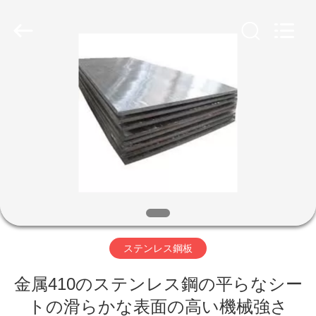
supplier.
Copyright
©
2020
-
2026
WUXI
HONGJINMILAI
家
STEEL
CO.,LTD.
All
へ
Rights
Reserved.
製
品
ビ
ステンレス鋼板
デ
金属410のステンレス鋼の平らなシー
オ
トの滑らかな表面の高い機械強さ