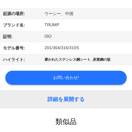
わ
起源の場所:
ウーシー、中国
た
TRUMP
ブランド名:
し
ISO
証明:
た
201/304/316/310S
モデル番号:
ち
,
ハイライト:
磨かれたステンレス鋼シート
炭素鋼の版
に
つ
お問い合わせ!
い
詳細を展開する
て
類似品
工