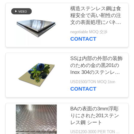
場
構造ステンレス鋼は食
ツ
糧安全で高い靭性の注
文の表面処理にパネル
ア
をはめます
negotiable MOQ:交渉
ー
CONTACT
品
SSは内部の外部の装飾
のための金の黒201の
質
Inox 304のステンレス
鋼 ミラー シートを広
管
USD1500/TON MOQ:1ton
げる
CONTACT
理
BAの表面の3mm浮彫
連
りにされた201ステン
レス鋼 シート
絡
USD1200-3000 PER TON MOQ:1Ton