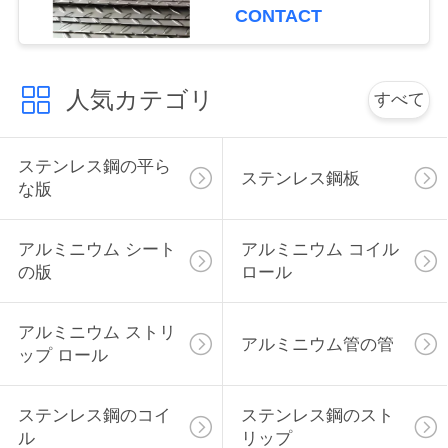
CONTACT
く
だ
人気カテゴリ
さ
すべて
い
ステンレス鋼の平ら
ステンレス鋼板
な版
引
金
アルミニウム シート
アルミニウム コイル
の版
ロール
を
求
アルミニウム ストリ
アルミニウム管の管
ップ ロール
め
て
ステンレス鋼のコイ
ステンレス鋼のスト
ル
リップ